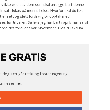
g selv ikke er en av dem som skal anlegge bart denne
ir satt fokus på menns helse. Hvorfor skal du ikke
 er rett og slett fordi vi gjør opptak med
es før til våren. Så hvis jeg har bart i april/mai, så vil
gjorde det fordi det var Movember. Hvis du skal ha
RE GRATIS
e deg. Det går raskt og koster ingenting.
kan leses
her
.
s