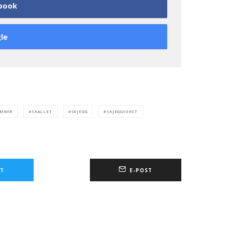
book
le
MBER
SKALLET
SKJEGG
SKJEGGVEKST
T
E-POST