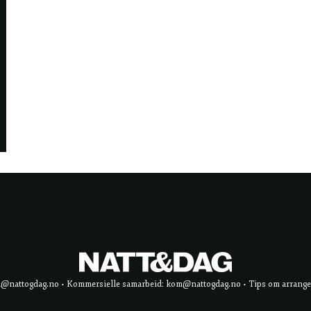
d@nattogdag.no • Kommersielle samarbeid: kom@nattogdag.no • Tips om arrangement