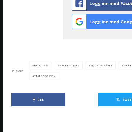
Logg inn med Face
Logg inn med Goog
BALDNESS
FRODE ALNÆS
HVOR ER HÅRET
MOVE
STIKKORD
TERJE SPORSEM
DEL
TWEE