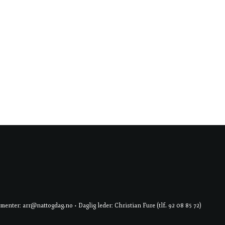
er: arr@nattogdag.no • Daglig leder: Christian Fure (tlf. 92 08 85 72)