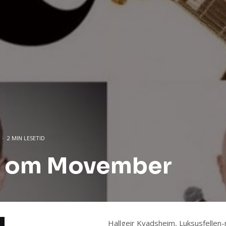
·
2 MIN LESETID
er om Movember
Hallgeir Kvadsheim, Luksusfelle