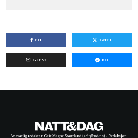
DEL
TWEET
E-POST
DEL
Ansvarlig redaktør: Geir Magne Staurland (geir@nd.no) • Redaksjon: