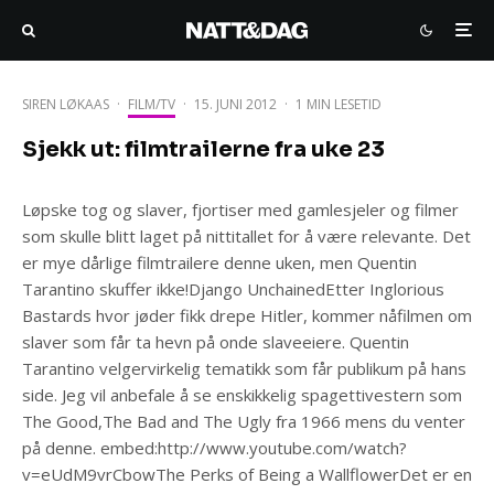
SIREN LØKAAS
·
FILM/TV
·
15. JUNI 2012
·
1 MIN LESETID
Sjekk ut: filmtrailerne fra uke 23
Løpske tog og slaver, fjortiser med gamlesjeler og filmer
som skulle blitt laget på nittitallet for å være relevante. Det
er mye dårlige filmtrailere denne uken, men Quentin
Tarantino skuffer ikke!Django UnchainedEtter Inglorious
Bastards hvor jøder fikk drepe Hitler, kommer nåfilmen om
slaver som får ta hevn på onde slaveeiere. Quentin
Tarantino velgervirkelig tematikk som får publikum på hans
side. Jeg vil anbefale å se enskikkelig spagettivestern som
The Good,The Bad and The Ugly fra 1966 mens du venter
på denne. embed:http://www.youtube.com/watch?
v=eUdM9vrCbowThe Perks of Being a WallflowerDet er en