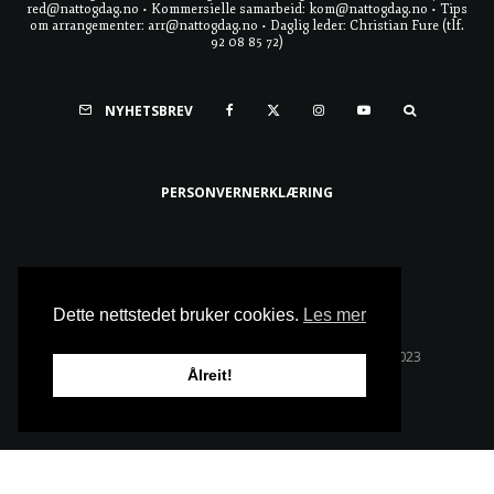
red@nattogdag.no • Kommersielle samarbeid: kom@nattogdag.no • Tips
om arrangementer: arr@nattogdag.no • Daglig leder: Christian Fure (tlf.
92 08 85 72)
NYHETSBREV
PERSONVERNERKLÆRING
Ta meg til toppen
Dette nettstedet bruker cookies.
Les mer
Alle rettigheter reservert • Copyright © Natt & Dag 2023
Ålreit!