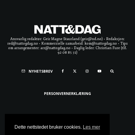
Ansvarlig redaktør: Geir Magne Staurland (geir@nd.no) • Redaksjon:
red@nattogdag.no • Kommersielle samarbeid: kom@nattogdag.no • Tips
om arrangementer: arr@nattogdag.no • Daglig leder: Christian Fure (tlf.
92 08 85 72)
NYHETSBREV
PERSONVERNERKLÆRING
Ta meg til toppen
Dette nettstedet bruker cookies.
Les mer