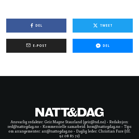
DEL
TWEET
E-POST
DEL
Ansvarlig redaktør: Geir Magne Staurland (geir@nd.no) • Redaksjon:
red@nattogdag.no • Kommersielle samarbeid: kom@nattogdag.no • Tips
om arrangementer: arr@nattogdag.no • Daglig leder: Christian Fure (tlf.
92 08 85 72)