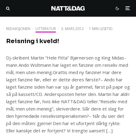
REDAKSJONEN
·
LITTERATUR
·
3. MARS 2012
·
1 MIN LESETID
Reisning i kveld!
Dj-skribent Martin “Hele Fitta” Bjørnersen og King Midas-
mann Ando Woltmann har laget en fanzine om reiseliv med
mål, men uten mening.Grattis med ny fanzine! Har dere
laget fanzine før, eller er dette deres første?– Ando har
laget fanzine siden han var sju år gammel, først på papir og
så på kassett/CD. Andersposten heter den. Martin har aldri
laget fanzine før, hvis ikke NATT&DAG teller.“Reiseliv med
mål, men uten mening”, skriverdere. Slår dere et slag for
den hjernedøde reiselivsimperialismen?– Når du sier det
på den måten: gjerne! Den har et ufortjent dårlig rykte.
Eller kanskje det er fortjent? Vi trengte uansett […]