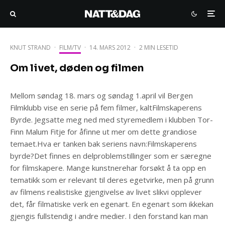
KNUT STRAND
·
FILM/TV
·
14. MARS 2012
·
2 MIN LESETID
Om livet, døden og filmen
Mellom søndag 18. mars og søndag 1.april vil Bergen
Filmklubb vise en serie på fem filmer, kaltFilmskaperens
Byrde. Jegsatte meg ned med styremedlem i klubben Tor-
Finn Malum Fitje for åfinne ut mer om dette grandiose
temaet.Hva er tanken bak seriens navn:Filmskaperens
byrde?Det finnes en delproblemstillinger som er særegne
for filmskapere. Mange kunstnerehar forsøkt å ta opp en
tematikk som er relevant til deres egetvirke, men på grunn
av filmens realistiske gjengivelse av livet slikvi opplever
det, får filmatiske verk en egenart. En egenart som ikkekan
gjengis fullstendig i andre medier. I den forstand kan man