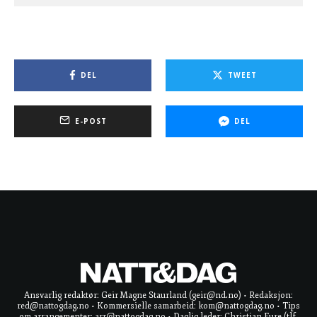
DEL
TWEET
E-POST
DEL
Ansvarlig redaktør: Geir Magne Staurland (geir@nd.no) • Redaksjon:
red@nattogdag.no • Kommersielle samarbeid: kom@nattogdag.no • Tips
om arrangementer: arr@nattogdag.no • Daglig leder: Christian Fure (tlf.