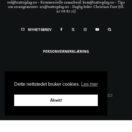
red@nattogdag.no • Kommersielle samarbeid: kom@nattogdag.no • Tips
om arrangementer: arr@nattogdag.no • Daglig leder: Christian Fure (tlf.
92 08 85 72)
NYHETSBREV
PERSONVERNERKLÆRING
Ta meg til toppen
Dette nettstedet bruker cookies.
Les mer
Alle rettigheter reservert • Copyright © Natt & Dag 2023
Ålreit!