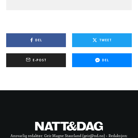
DEL
TWEET
E-POST
DEL
Ansvarlig redaktør: Geir Magne Staurland (geir@nd.no) • Redaksjon: