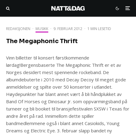
REDAKSJONEN
·
MUSIKK
·
9. FEBRUAR 2012
·
1 MIN LESETID
The Megaphonic Thrift
Vinn billetter til konsert førstkommende
lørdag!Bergensbaserte The Megaphonic Thrift er et av
Norges desidert mest spennende rockeband. De
albumdebuterte i 2010 med Decay Decoy til meget gode
anmeldelser og spilte over 50 konserter i utlandet.
Høydepunkter har blant annet vært å bli håndplukket av
Band Of Horses og Dinosaur Jr. som oppvarmingsband på
turneer og bli booket til bransjefestivalen SXSW i Texas for
andre året på rad. Innimellom dette spiller
bandmedlemmene også i blant annet Casiokids, Young
Dreams og Electric Eye. 3. februar slapp bandet ny