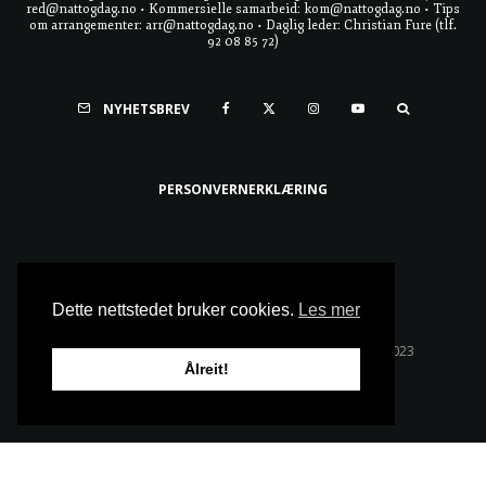
red@nattogdag.no • Kommersielle samarbeid: kom@nattogdag.no • Tips
om arrangementer: arr@nattogdag.no • Daglig leder: Christian Fure (tlf.
92 08 85 72)
NYHETSBREV
PERSONVERNERKLÆRING
Ta meg til toppen
Dette nettstedet bruker cookies.
Les mer
Alle rettigheter reservert • Copyright © Natt & Dag 2023
Ålreit!