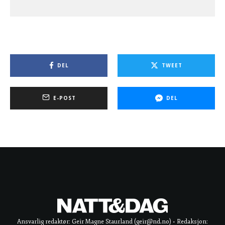
DEL
TWEET
E-POST
DEL
Ansvarlig redaktør: Geir Magne Staurland (geir@nd.no) • Redaksjon: