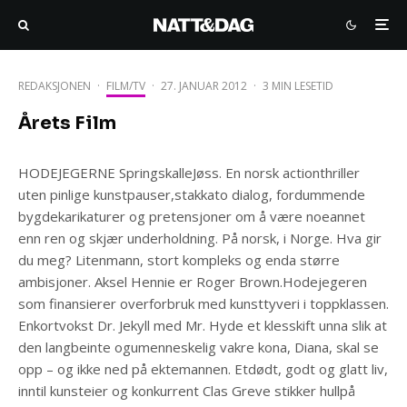
REDAKSJONEN
·
FILM/TV
·
27. JANUAR 2012
·
3 MIN LESETID
Årets Film
HODEJEGERNE SpringskalleJøss. En norsk actionthriller
uten pinlige kunstpauser,stakkato dialog, fordummende
bygdekarikaturer og pretensjoner om å være noeannet
enn ren og skjær underholdning. På norsk, i Norge. Hva gir
du meg? Litenmann, stort kompleks og enda større
ambisjoner. Aksel Hennie er Roger Brown.Hodejegeren
som finansierer overforbruk med kunsttyveri i toppklassen.
Enkortvokst Dr. Jekyll med Mr. Hyde et klesskift unna slik at
den langbeinte ogumenneskelig vakre kona, Diana, skal se
opp – og ikke ned på ektemannen. Etdødt, godt og glatt liv,
inntil kunsteier og konkurrent Clas Greve stikker hullpå