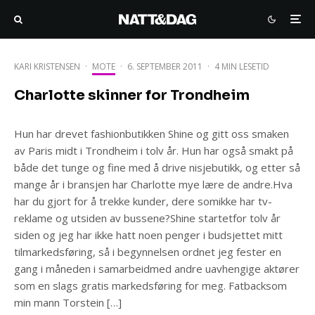
KARI KRISTENSEN
·
MOTE
·
6. SEPTEMBER 2011
·
4 MIN LESETID
Charlotte skinner for Trondheim
Hun har drevet fashionbutikken Shine og gitt oss smaken
av Paris midt i Trondheim i tolv år. Hun har også smakt på
både det tunge og fine med å drive nisjebutikk, og etter så
mange år i bransjen har Charlotte mye lære de andre.Hva
har du gjort for å trekke kunder, dere somikke har tv-
reklame og utsiden av bussene?Shine startetfor tolv år
siden og jeg har ikke hatt noen penger i budsjettet mitt
tilmarkedsføring, så i begynnelsen ordnet jeg fester en
gang i måneden i samarbeidmed andre uavhengige aktører
som en slags gratis markedsføring for meg. Fatbacksom
min mann Torstein […]