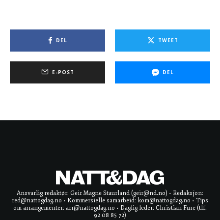
DEL
TWEET
E-POST
DEL
Ansvarlig redaktør: Geir Magne Staurland (geir@nd.no) • Redaksjon:
red@nattogdag.no • Kommersielle samarbeid: kom@nattogdag.no • Tips
om arrangementer: arr@nattogdag.no • Daglig leder: Christian Fure (tlf.
92 08 85 72)