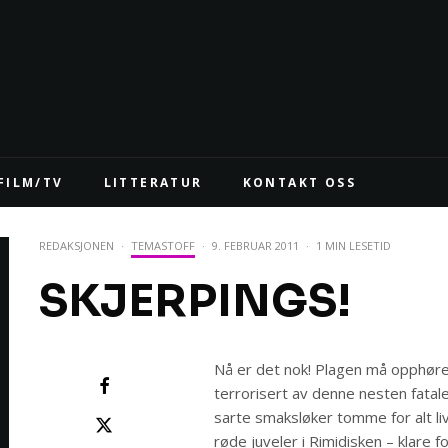
FILM/TV
LITTERATUR
KONTAKT OSS
REDAKSJONEN
·
TEMASTOFF
·
9. FEBRUAR 2011
·
1 MIN LESETID
SKJERPINGS!
Nå er det nok! Plagen må opphøre! 
terrorisert av denne nesten fata
sarte smaksløker tomme for alt liv
røde juveler i Rimidisken – klare for