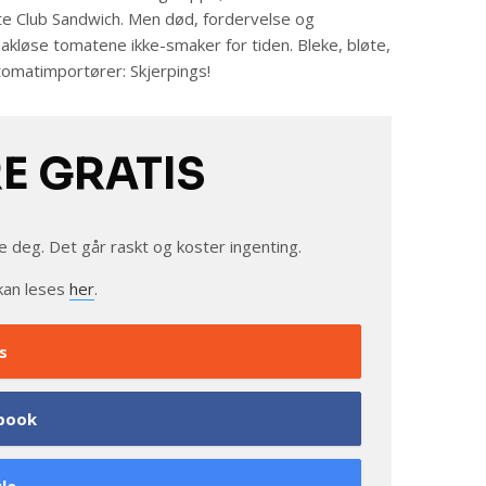
te Club Sandwich. Men død, fordervelse og
akløse tomatene ikke-smaker for tiden. Bleke, bløte,
tomatimportører: Skjerpings!
RE GRATIS
e deg. Det går raskt og koster ingenting.
kan leses
her
.
s
book