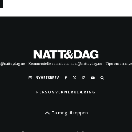
d@nattogdag.no • Kommersielle samarbeid: kom@nattogdag.no • Tips om arrangement
NYHETSBREV
PERSONVERNERKLÆRING
Ta meg til toppen