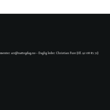
er: arr@nattogdag.no • Daglig leder: Christian Fure (tlf. 92 08 85 72)