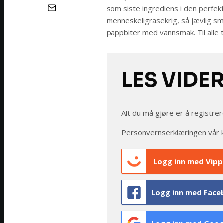
som siste ingrediens i den perfek
menneskeligrasekrig, så jævlig sm
pappbiter med vannsmak. Til alle 
LES VIDE
Alt du må gjøre er å registrer
Personvernserklæringen vår 
Logg inn med Vipp
Logg inn med Face