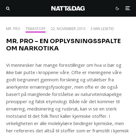
MR. PRO
·
TEMASTOFF
·
22. NOVEMBER 2010
·
3 MIN LESETID
MR. PRO – EN OPPLYSNINGSSPALTE
OM NARKOTIKA
Vi mennesker har mange forestillinger om hva vi bør og
ikke bør putte i kroppene våre. Ofte er meningene våre
godt begrunnet gjennom forskning og uttalelser fra
anerkjente ernæringsfysiologer, men ofte er de også
basert på manglende forståelse av naturvitenskapelige
prinsipper og falsk etymologi. Både når det kommer til
ernæring, medisinering og rusbruk, kan vi se en sterk
motstand til det folk flest kaller kjemiske stoffer. I
virkeligheten er alle molekylære bindinger kjemiske, men
her refereres det altså til stoffer som er framstilt i kjemisk