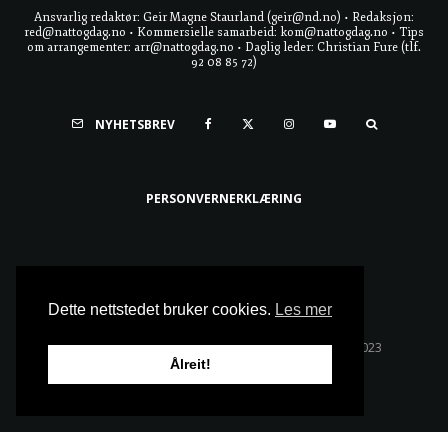
Ansvarlig redaktør: Geir Magne Staurland (geir@nd.no) • Redaksjon:
red@nattogdag.no • Kommersielle samarbeid: kom@nattogdag.no • Tips
om arrangementer: arr@nattogdag.no • Daglig leder: Christian Fure (tlf.
92 08 85 72)
NYHETSBREV
PERSONVERNERKLÆRING
Ta meg til toppen
Dette nettstedet bruker cookies.
Les mer
Alle rettigheter reservert • Copyright © Natt & Dag 2023
Ålreit!