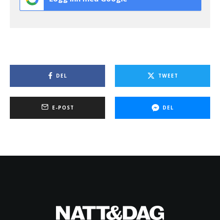
DEL
TWEET
E-POST
DEL