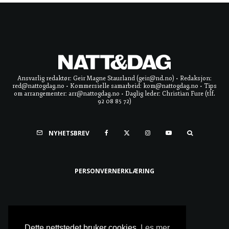
Ansvarlig redaktør: Geir Magne Staurland (geir@nd.no) • Redaksjon:
red@nattogdag.no • Kommersielle samarbeid: kom@nattogdag.no • Tips
om arrangementer: arr@nattogdag.no • Daglig leder: Christian Fure (tlf.
92 08 85 72)
NYHETSBREV
PERSONVERNERKLÆRING
Ta meg til toppen
Dette nettstedet bruker cookies.
Les mer