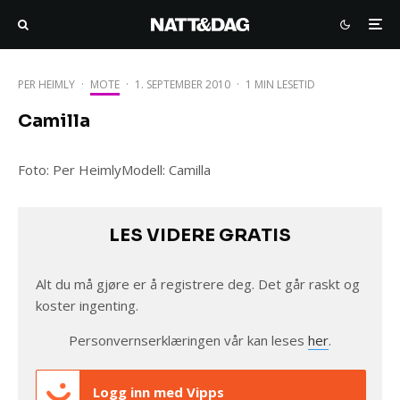
PER HEIMLY
·
MOTE
·
1. SEPTEMBER 2010
·
1 MIN LESETID
Camilla
Foto: Per HeimlyModell: Camilla
LES VIDERE GRATIS
Alt du må gjøre er å registrere deg. Det går raskt og
koster ingenting.
Personvernserklæringen vår kan leses
her
.
Logg inn med Vipps