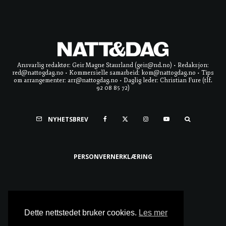
Ansvarlig redaktør: Geir Magne Staurland (geir@nd.no) • Redaksjon:
red@nattogdag.no • Kommersielle samarbeid: kom@nattogdag.no • Tips
om arrangementer: arr@nattogdag.no • Daglig leder: Christian Fure (tlf.
92 08 85 72)
NYHETSBREV
PERSONVERNERKLÆRING
Ta meg til toppen
Dette nettstedet bruker cookies.
Les mer