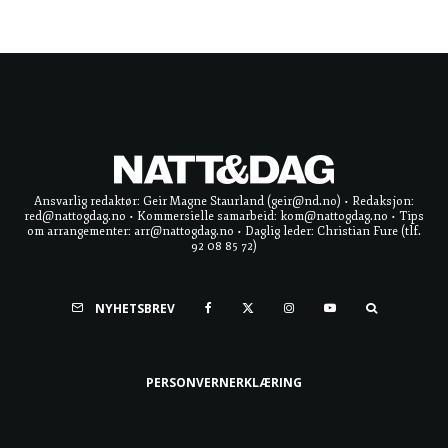
Ansvarlig redaktør: Geir Magne Staurland (geir@nd.no) • Redaksjon:
red@nattogdag.no • Kommersielle samarbeid: kom@nattogdag.no • Tips
om arrangementer: arr@nattogdag.no • Daglig leder: Christian Fure (tlf.
92 08 85 72)
NYHETSBREV
PERSONVERNERKLÆRING