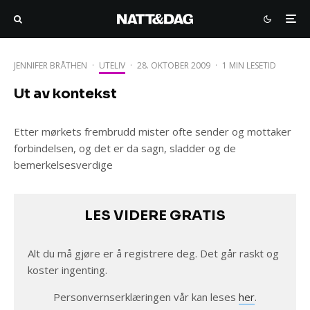
JENNIFER BRÅTHEN
·
UTELIV
·
28. OKTOBER 2009
·
1 MIN LESETID
Ut av kontekst
Etter mørkets frembrudd mister ofte sender og mottaker
forbindelsen, og det er da sagn, sladder og de
bemerkelsesverdige
LES VIDERE GRATIS
Alt du må gjøre er å registrere deg. Det går raskt og
koster ingenting.
Personvernserklæringen vår kan leses
her
.