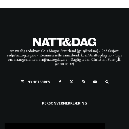
Ansvarlig redaktør: Geir Magne Staurland (geir@nd.no) • Redaksjon:
red@nattogdag.no • Kommersielle samarbeid: kom@nattogdag.no • Tips
om arrangementer: arr@nattogdag.no • Daglig leder: Christian Fure (tlf.
92 08 85 72)
NYHETSBREV
PERSONVERNERKLÆRING
Ta meg til toppen