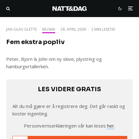
JAN-OLAV GLETTE
·
MUSIKK
·
28. APRIL 2009
·
2 MIN LESETID
Fem ekstra popliv
Peter, Bjorn & John om ny skive, plystring og
hamburgertallerken.
LES VIDERE GRATIS
Alt du må gjøre er å registrere deg. Det går raskt og
koster ingenting.
Personvernserklæringen vår kan leses
her
.