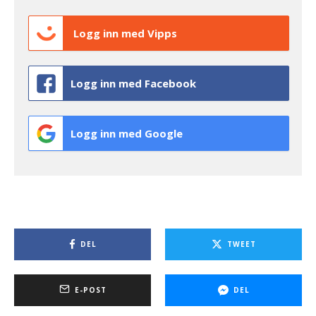
Logg inn med Vipps
Logg inn med Facebook
Logg inn med Google
DEL
TWEET
E-POST
DEL