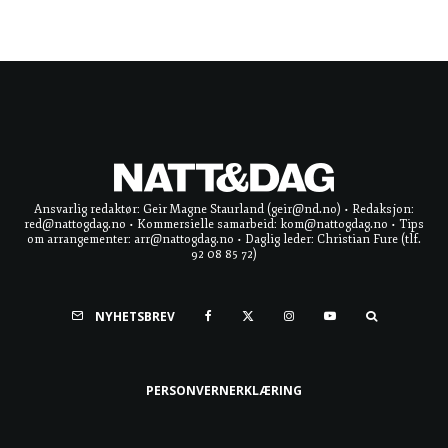
Ansvarlig redaktør: Geir Magne Staurland (geir@nd.no) • Redaksjon:
red@nattogdag.no • Kommersielle samarbeid: kom@nattogdag.no • Tips
om arrangementer: arr@nattogdag.no • Daglig leder: Christian Fure (tlf.
92 08 85 72)
NYHETSBREV
PERSONVERNERKLÆRING