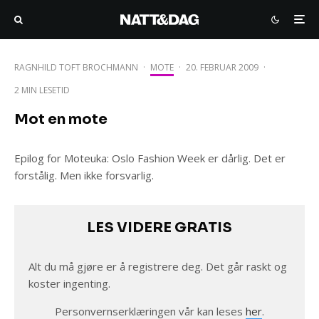
RAGNHILD TOFT BROCHMANN
·
MOTE
·
20. FEBRUAR 2009
·
2 MIN LESETID
Mot en mote
Epilog for Moteuka: Oslo Fashion Week er dårlig. Det er
forstålig. Men ikke forsvarlig.
LES VIDERE GRATIS
Alt du må gjøre er å registrere deg. Det går raskt og
koster ingenting.
Personvernserklæringen vår kan leses
her
.