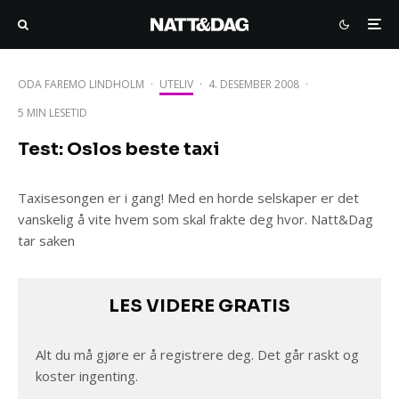
ODA FAREMO LINDHOLM
·
UTELIV
·
4. DESEMBER 2008
·
5 MIN LESETID
Test: Oslos beste taxi
Taxisesongen er i gang! Med en horde selskaper er det
vanskelig å vite hvem som skal frakte deg hvor. Natt&Dag
tar saken
LES VIDERE GRATIS
Alt du må gjøre er å registrere deg. Det går raskt og
koster ingenting.