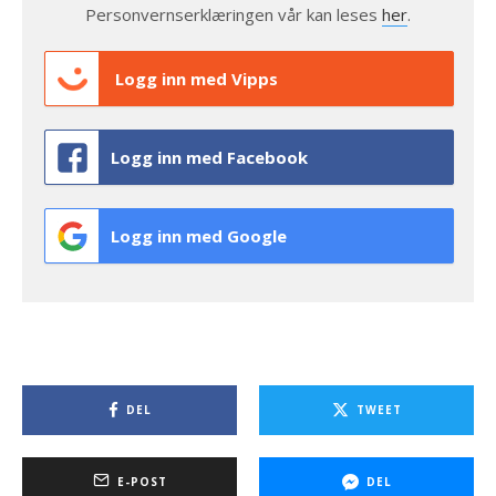
Personvernserklæringen vår kan leses
her
.
Logg inn med Vipps
Logg inn med Facebook
Logg inn med Google
DEL
TWEET
E-POST
DEL