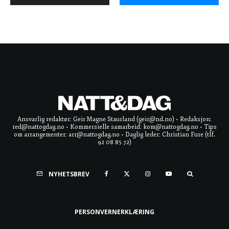
Ansvarlig redaktør: Geir Magne Staurland (geir@nd.no) • Redaksjon:
red@nattogdag.no • Kommersielle samarbeid: kom@nattogdag.no • Tips
om arrangementer: arr@nattogdag.no • Daglig leder: Christian Fure (tlf.
92 08 85 72)
NYHETSBREV
PERSONVERNERKLÆRING