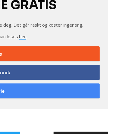
RE GRATIS
e deg. Det går raskt og koster ingenting.
kan leses
her
.
s
book
le