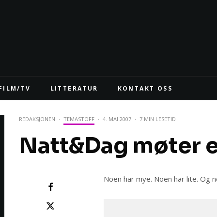
FILM/TV
LITTERATUR
KONTAKT OSS
REDAKSJONEN
·
TEMASTOFF
·
4. MAI 2007
·
7 MIN LESETID
Natt&Dag møter en
Noen har mye. Noen har lite. Og no