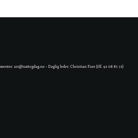
er: arr@nattogdag.no • Daglig leder: Christian Fure (tlf. 92 08 85 72)