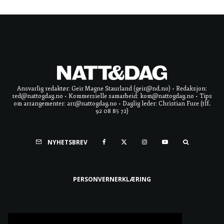
Ansvarlig redaktør: Geir Magne Staurland (geir@nd.no) • Redaksjon:
red@nattogdag.no • Kommersielle samarbeid: kom@nattogdag.no • Tips
om arrangementer: arr@nattogdag.no • Daglig leder: Christian Fure (tlf.
92 08 85 72)
NYHETSBREV
PERSONVERNERKLÆRING
Ta meg til toppen