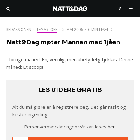
REDAKSJONEN
·
TEMASTOFF
·
5. MAI 2006
·
6 MIN LESETID
Natt&Dag møter Mannen med ljåen
I forrige måned: En, vennlig, men ubetydelig tjukkas. Denne
måned: Et scoop!
LES VIDERE GRATIS
Alt du må gjøre er å registrere deg. Det går raskt og
koster ingenting.
Personvernserklæringen vår kan leses
her
.