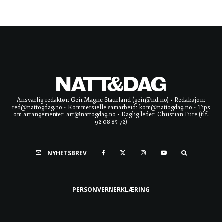
Ansvarlig redaktør: Geir Magne Staurland (geir@nd.no) • Redaksjon:
red@nattogdag.no • Kommersielle samarbeid: kom@nattogdag.no • Tips
om arrangementer: arr@nattogdag.no • Daglig leder: Christian Fure (tlf.
92 08 85 72)
NYHETSBREV
PERSONVERNERKLÆRING