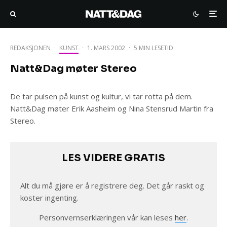
REDAKSJONEN
·
KUNST
·
1. MARS 2002
·
5 MIN LESETID
Natt&Dag møter Stereo
De tar pulsen på kunst og kultur, vi tar rotta på dem.
Natt&Dag møter Erik Aasheim og Nina Stensrud Martin fra
Stereo.
LES VIDERE GRATIS
Alt du må gjøre er å registrere deg. Det går raskt og
koster ingenting.
Personvernserklæringen vår kan leses
her
.