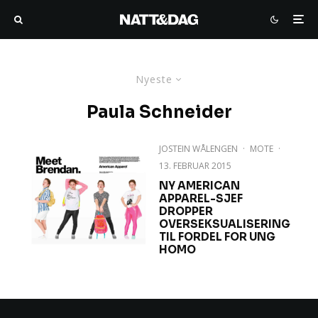
Nyeste
Paula Schneider
JOSTEIN WÅLENGEN
·
MOTE
·
13. FEBRUAR 2015
NY AMERICAN
APPAREL-SJEF
DROPPER
OVERSEKSUALISERING
TIL FORDEL FOR UNG
HOMO