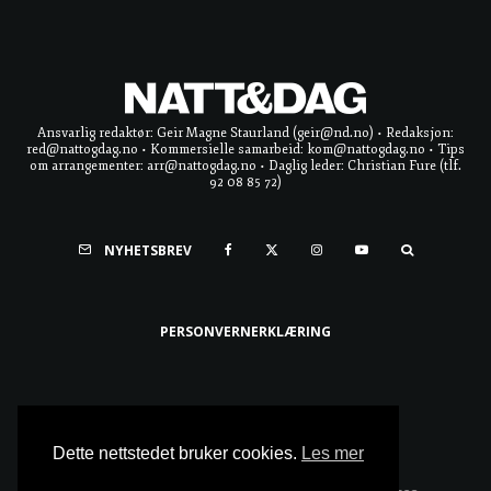
Ansvarlig redaktør: Geir Magne Staurland (geir@nd.no) • Redaksjon:
red@nattogdag.no • Kommersielle samarbeid: kom@nattogdag.no • Tips
om arrangementer: arr@nattogdag.no • Daglig leder: Christian Fure (tlf.
92 08 85 72)
NYHETSBREV
PERSONVERNERKLÆRING
Ta meg til toppen
Dette nettstedet bruker cookies.
Les mer