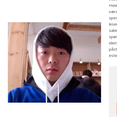
Heie
være
spes
lese
sake
spør
iden
påst
este