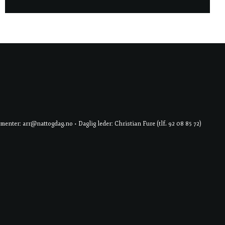
er: arr@nattogdag.no • Daglig leder: Christian Fure (tlf. 92 08 85 72)