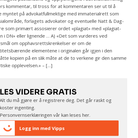
rs kommentar, til tross for at kommentaren ser ut til å
 myntet på advokatfullmektige med immaterialrett som
ialområde, forlagets advokater og eventuelle Natt & Dag-
re som primært assosierer ordet «plagiat» med «plagiat-
n i DN» eller lignende … A) «Det som vurderes ved
smål om opphavsrettskrenkelser er om de
titetsbærende elementene i originalen går igjen i den
åtte kopien på en slik måte at de to verkene gir den samme
tiske opplevelsen.» – […]
LES VIDERE GRATIS
Alt du må gjøre er å registrere deg. Det går raskt og
koster ingenting.
Personvernserklæringen vår kan leses
her
.
Logg inn med Vipps