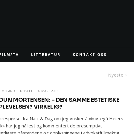
FILM/TV
LITTERATUR
KONTAKT OSS
Nyeste
E IMELAND
·
DEBATT
·
4. MARS 2016
DUN MORTENSEN: – DEN SAMME ESTETISKE
PLEVELSEN? VIRKELIG?
orespørsel fra Natt & Dag om jeg ønsker å «imøtegå Heiers
ikk» har jeg nå lest og kommentert de presumptivt
ntligste påstandene og opplysningene i advokatfullmektig