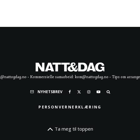
d@nattogdag.no • Kommersielle samarbeid: kom@nattogdag.no • Tips om arrangement
NYHETSBREV
PERSONVERNERKLÆRING
Ta meg til toppen