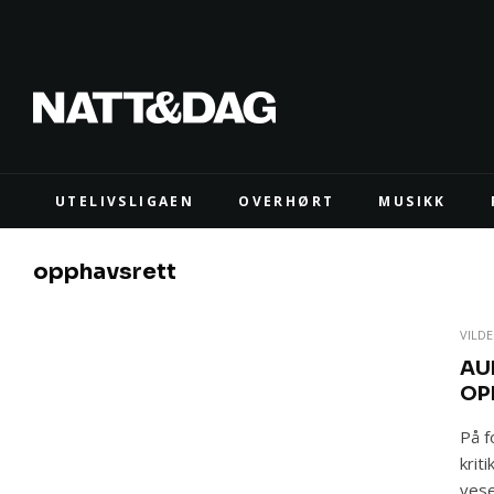
UTELIVSLIGAEN
OVERHØRT
MUSIKK
opphavsrett
VILD
AU
OP
På f
krit
vese