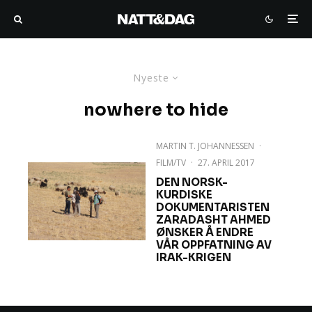
Nyeste
nowhere to hide
MARTIN T. JOHANNESSEN
·
FILM/TV
·
27. APRIL 2017
DEN NORSK-
KURDISKE
DOKUMENTARISTEN
ZARADASHT AHMED
ØNSKER Å ENDRE
VÅR OPPFATNING AV
IRAK-KRIGEN