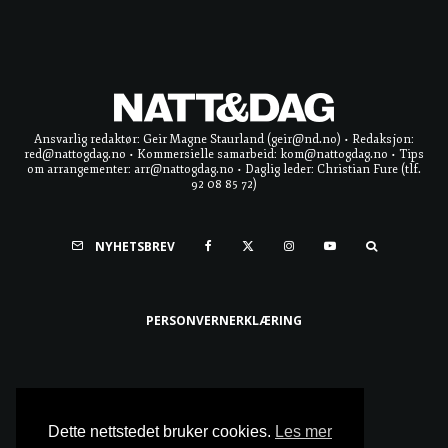
Ansvarlig redaktør: Geir Magne Staurland (geir@nd.no) • Redaksjon:
red@nattogdag.no • Kommersielle samarbeid: kom@nattogdag.no • Tips
om arrangementer: arr@nattogdag.no • Daglig leder: Christian Fure (tlf.
92 08 85 72)
NYHETSBREV
PERSONVERNERKLÆRING
Ta meg til toppen
Dette nettstedet bruker cookies.
Les mer