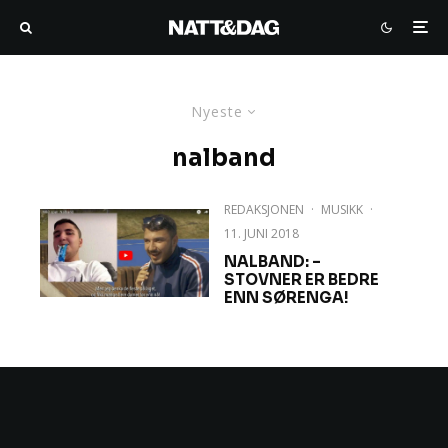
Nyeste
nalband
REDAKSJONEN
·
MUSIKK
·
11. JUNI 2018
NALBAND: –
STOVNER ER BEDRE
ENN SØRENGA!