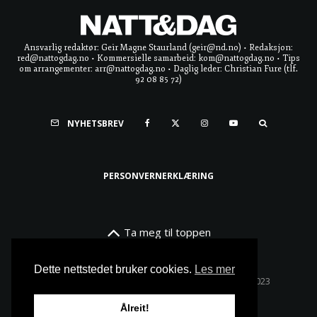
Ansvarlig redaktør: Geir Magne Staurland (geir@nd.no) • Redaksjon:
red@nattogdag.no • Kommersielle samarbeid: kom@nattogdag.no • Tips
om arrangementer: arr@nattogdag.no • Daglig leder: Christian Fure (tlf.
92 08 85 72)
NYHETSBREV
PERSONVERNERKLÆRING
Ta meg til toppen
Dette nettstedet bruker cookies.
Les mer
Alle rettigheter reservert • Copyright © Natt & Dag 2023
Ålreit!