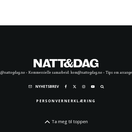
d@nattogdag.no • Kommersielle samarbeid: kom@nattogdag.no • Tips om arrangement
NYHETSBREV
PERSONVERNERKLÆRING
Ta meg til toppen