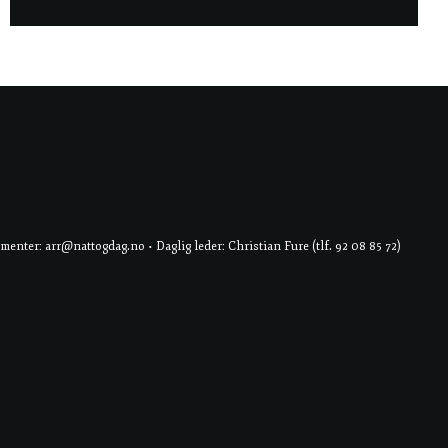
er: arr@nattogdag.no • Daglig leder: Christian Fure (tlf. 92 08 85 72)