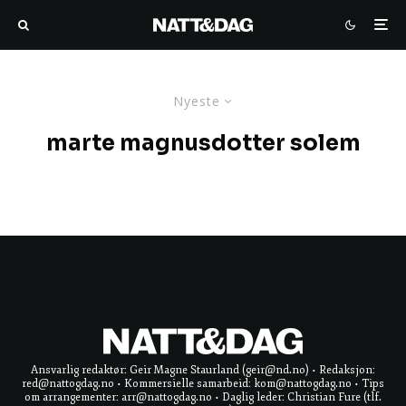
Nyeste
marte magnusdotter solem
Ansvarlig redaktør: Geir Magne Staurland (geir@nd.no) • Redaksjon:
red@nattogdag.no • Kommersielle samarbeid: kom@nattogdag.no • Tips
om arrangementer: arr@nattogdag.no • Daglig leder: Christian Fure (tlf.