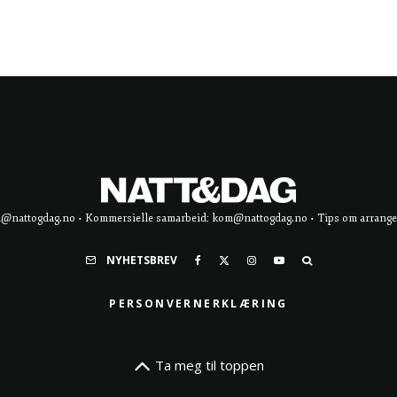
d@nattogdag.no • Kommersielle samarbeid: kom@nattogdag.no • Tips om arrangement
NYHETSBREV
PERSONVERNERKLÆRING
Ta meg til toppen