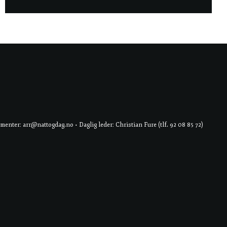
er: arr@nattogdag.no • Daglig leder: Christian Fure (tlf. 92 08 85 72)