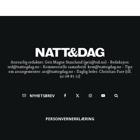
Ansvarlig redaktør: Geir Magne Staurland (geir@nd.no) • Redaksjon:
red@nattogdag.no • Kommersielle samarbeid: kom@nattogdag.no • Tips
om arrangementer: arr@nattogdag.no • Daglig leder: Christian Fure (tlf.
92 08 85 72)
NYHETSBREV
PERSONVERNERKLÆRING