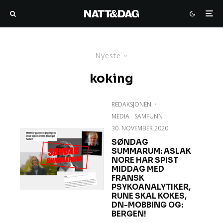
Nyeste
koking
REDAKSJONEN
·
MEDIA
SAMFUNN
·
30. NOVEMBER 2020
SØNDAG
SUMMARUM: ASLAK
NORE HAR SPIST
MIDDAG MED
FRANSK
PSYKOANALYTIKER,
RUNE SKAL KOKES,
DN-MOBBING OG:
BERGEN!