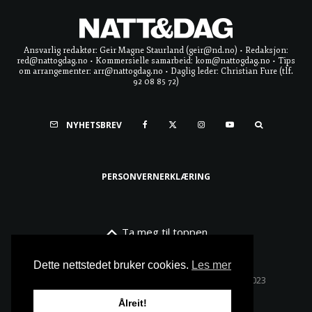
Ansvarlig redaktør: Geir Magne Staurland (geir@nd.no) • Redaksjon:
red@nattogdag.no • Kommersielle samarbeid: kom@nattogdag.no • Tips
om arrangementer: arr@nattogdag.no • Daglig leder: Christian Fure (tlf.
92 08 85 72)
NYHETSBREV
PERSONVERNERKLÆRING
Ta meg til toppen
Dette nettstedet bruker cookies.
Les mer
Alle rettigheter reservert • Copyright © Natt & Dag 2023
Ålreit!