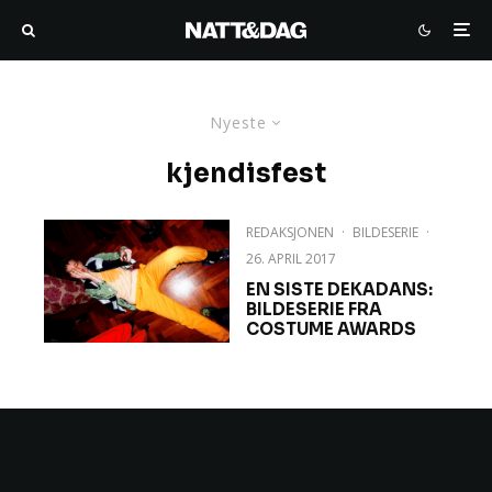
Nyeste
kjendisfest
REDAKSJONEN
·
BILDESERIE
·
26. APRIL 2017
EN SISTE DEKADANS​:
BILDESERIE FRA
COSTUME AWARDS