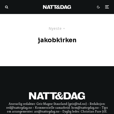
Nyeste
jakobkirken
Ansvarlig redaktør: Geir Magne Staurland (geir@nd.no) • Redaksjon:
red@nattogdag.no • Kommersielle samarbeid: kom@nattogdag.no • Tips
om arrangementer: arr@nattogdag.no • Daglig leder: Christian Fure (tlf.