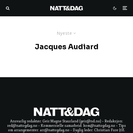
Nyeste
Jacques Audiard
Ansvarlig redaktør: Geir Magne Staurland (geir@nd.no) • Redaksjon:
red@nattogdag.no • Kommersielle samarbeid: kom@nattogdag.no • Tips
om arrangementer: arr@nattogdag.no • Daglig leder: Christian Fure (tlf.