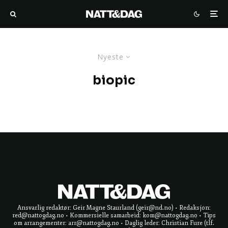
Nyeste
biopic
Ansvarlig redaktør: Geir Magne Staurland (geir@nd.no) • Redaksjon:
red@nattogdag.no • Kommersielle samarbeid: kom@nattogdag.no • Tips
om arrangementer: arr@nattogdag.no • Daglig leder: Christian Fure (tlf.