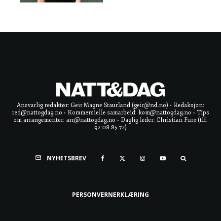
Ansvarlig redaktør: Geir Magne Staurland (geir@nd.no) • Redaksjon:
red@nattogdag.no • Kommersielle samarbeid: kom@nattogdag.no • Tips
om arrangementer: arr@nattogdag.no • Daglig leder: Christian Fure (tlf.
92 08 85 72)
NYHETSBREV
PERSONVERNERKLÆRING