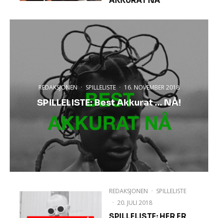
AKKURAT NÅ
REDAKSJONEN
·
SPILLELISTE
·
16. NOVEMBER 2018
SPILLELISTE: Best Akkurat … NÅ!
REDAKSJONEN
·
SPILLELISTE
·
20. JULI 2018
SPILLELISTE: HER ER