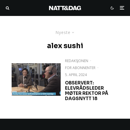
Nyeste
alex sushi
REDAKSJONEN
·
FOR ABONNENTER
·
5. APRIL 2024
OBSERVERT:
ELEVRÅDSLEDER
MØTER REKTOR PÅ
DAGSNYTT 18