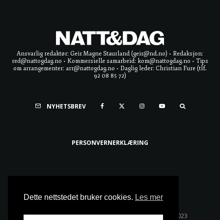
Ansvarlig redaktør: Geir Magne Staurland (geir@nd.no) • Redaksjon:
red@nattogdag.no • Kommersielle samarbeid: kom@nattogdag.no • Tips
om arrangementer: arr@nattogdag.no • Daglig leder: Christian Fure (tlf.
92 08 85 72)
NYHETSBREV
PERSONVERNERKLÆRING
Ta meg til toppen
Dette nettstedet bruker cookies.
Les mer
Alle rettigheter reservert • Copyright © Natt & Dag 2023