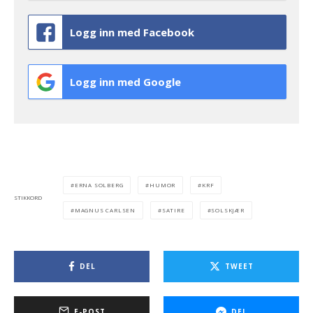
Logg inn med Facebook
Logg inn med Google
ERNA SOLBERG
HUMOR
KRF
STIKKORD
MAGNUS CARLSEN
SATIRE
SOLSKJÆR
DEL
TWEET
E-POST
DEL