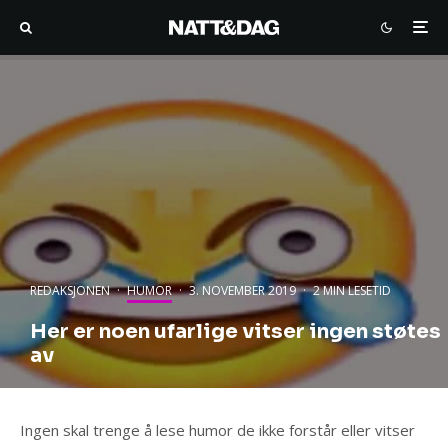
REDAKSJONEN
·
HUMOR
·
3. NOVEMBER 2019
·
2 MIN LESETID
Her er noen ufarlige vitser ingen støtes
av
Ingen skal trenge å lese humor de ikke forstår eller vitser