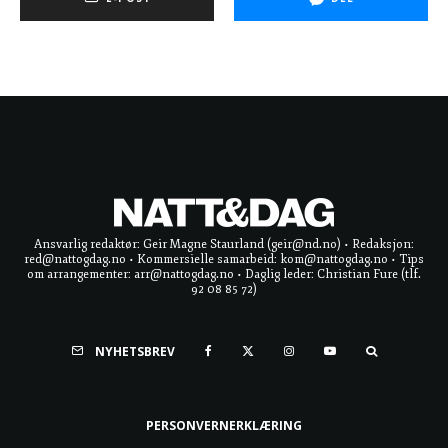
Ansvarlig redaktør: Geir Magne Staurland (geir@nd.no) • Redaksjon:
red@nattogdag.no • Kommersielle samarbeid: kom@nattogdag.no • Tips
om arrangementer: arr@nattogdag.no • Daglig leder: Christian Fure (tlf.
92 08 85 72)
NYHETSBREV
PERSONVERNERKLÆRING