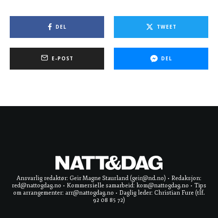
DEL
TWEET
E-POST
DEL
Ansvarlig redaktør: Geir Magne Staurland (geir@nd.no) • Redaksjon:
red@nattogdag.no • Kommersielle samarbeid: kom@nattogdag.no • Tips
om arrangementer: arr@nattogdag.no • Daglig leder: Christian Fure (tlf.
92 08 85 72)