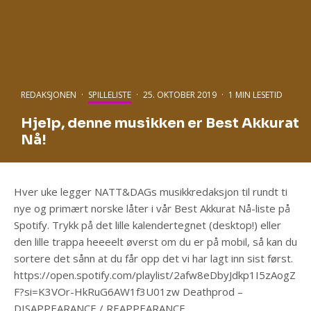
REDAKSJONEN
·
SPILLELISTE
·
25. OKTOBER 2019
·
1 MIN LESETID
Hjelp, denne musikken er Best Akkurat
Nå!
Hver uke legger NATT&DAGs musikkredaksjon til rundt ti
nye og primært norske låter i vår Best Akkurat Nå-liste på
Spotify. Trykk på det lille kalendertegnet (desktop!) eller
den lille trappa heeeelt øverst om du er på mobil, så kan du
sortere det sånn at du får opp det vi har lagt inn sist først.
https://open.spotify.com/playlist/2afw8eDbyJdkp1I5zAogZ
F?si=K3VOr-HkRuG6AW1f3U01zw Deathprod –
DISAPPEARANCE / REAPPEARANCE