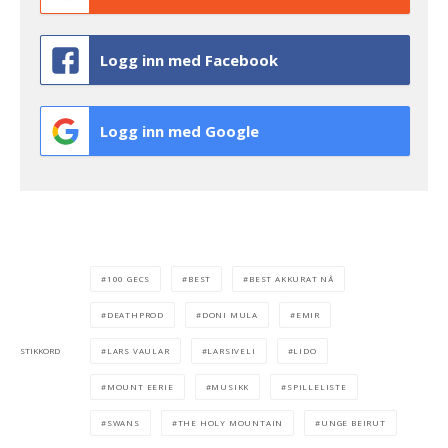
Logg inn med Facebook
Logg inn med Google
100 GECS
BEST
BEST AKKURAT NÅ
DEATHPROD
DONI MULA
EMIR
LARS VAULAR
LARSIVELI
LIDO
STIKKORD
MOUNT EERIE
MUSIKK
SPILLELISTE
SWANS
THE HOLY MOUNTAIN
UNGE BEIRUT