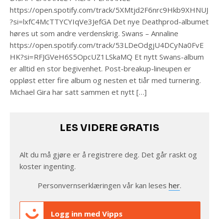
https://open.spotify.com/track/5XMtjd2F6nrc9Hkb9XHNUJ
?si=lxfC4McTTYCYIqVe3JefGA Det nye Deathprod-albumet
høres ut som andre verdenskrig. Swans – Annaline
https://open.spotify.com/track/53LDeOdgjU4DCyNa0FvE
HK?si=RFJGVeH6S5OpcUZ1LSkaMQ Et nytt Swans-album
er alltid en stor begivenhet. Post-breakup-lineupen er
oppløst etter fire album og nesten et tiår med turnering.
Michael Gira har satt sammen et nytt […]
LES VIDERE GRATIS
Alt du må gjøre er å registrere deg. Det går raskt og
koster ingenting.
Personvernserklæringen vår kan leses
her
.
Logg inn med Vipps