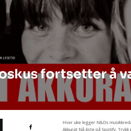
IN LESETID
Moskus fortsetter å 
Hver uke legger N&Ds musikkredaks
Akkurat Nå-liste på Spotify. Trykk p