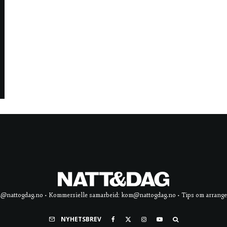
d@nattogdag.no • Kommersielle samarbeid: kom@nattogdag.no • Tips om arrangement
NYHETSBREV