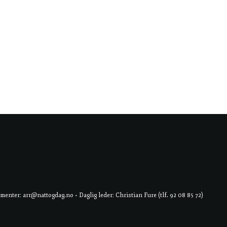
er: arr@nattogdag.no • Daglig leder: Christian Fure (tlf. 92 08 85 72)