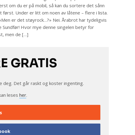
rst om du er på mobil, så kan du sortere det sånn
t først. Under er litt om noen av låtene – flere i lista.
«Men er det støyrock…?» Nei. Årabrot har tydeligvis
 Sundfør! Hvor mye denne singelen betyr for
st, men de […]
RE GRATIS
e deg. Det går raskt og koster ingenting.
kan leses
her
.
s
book