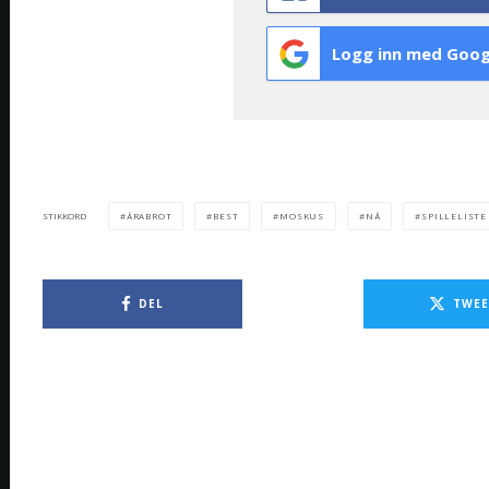
Logg inn med Goog
ÅRABROT
BEST
MOSKUS
NÅ
SPILLELISTE
STIKKORD
DEL
TWEE