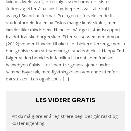
kvinnes kveldsstell, etterfulgt av en hamsters siste
åndedrag etter å ha spist antidepressiva – alt skutt i
avlangt Snapchat-format. Prologen er forvekslende lik
studentarbeid fra en av Oslos mange kunstskoler, men
innleier ikke mindre enn Hanekes hånlige tilstandsrapport
fra det franske borgerskap. Etter suksessen med Amour
(2012) vender Haneke tilbake til et blekere terreng, med la
bourgeoisie som sitt sedvanlige studieobjekt. I Happy End
følger vi den bemidlede familien Laurent i den franske
havnebyen Calais. Her lever tre generasjoner under
samme høye tak, med flyktningkrisen ventende utenfor
dørstokken. Les også: Louis […]
LES VIDERE GRATIS
Alt du må gjøre er å registrere deg. Det går raskt og
koster ingenting.