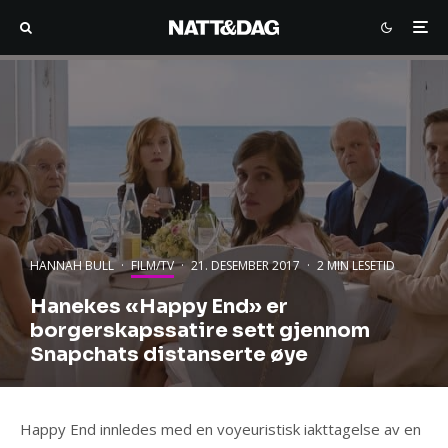
HANNAH BULL
·
FILM/TV
·
21. DESEMBER 2017
·
2 MIN LESETID
Hanekes «Happy End» er
borgerskapssatire sett gjennom
Snapchats distanserte øye
Happy End innledes med en voyeuristisk iakttagelse av en