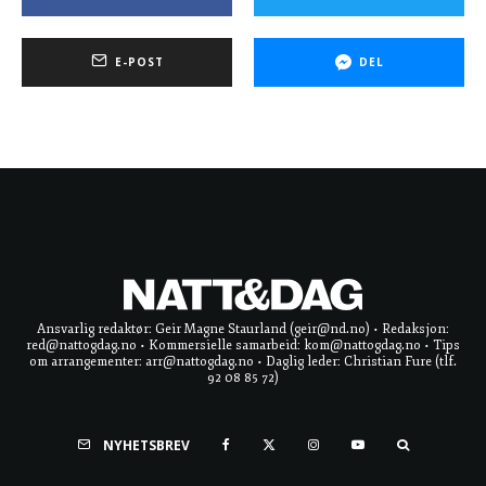
E-POST
DEL
Ansvarlig redaktør: Geir Magne Staurland (geir@nd.no) • Redaksjon:
red@nattogdag.no • Kommersielle samarbeid: kom@nattogdag.no • Tips
om arrangementer: arr@nattogdag.no • Daglig leder: Christian Fure (tlf.
92 08 85 72)
NYHETSBREV