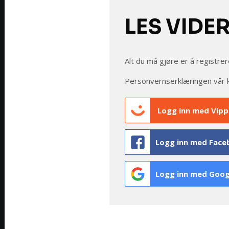
LES VIDE
Alt du må gjøre er å registrer
Personvernserklæringen vår 
Logg inn med Vipp
Logg inn med Face
Logg inn med Goog