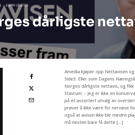
7
·
2 MIN LESETID
ges dårligste netta
Amedia kjøper opp Nettavisen og
Side3. Eller som Dagens Næringsli
Norges dårligste nettavis, og fikk i
Stavrum: – Jeg er ikke en konserv
på et assortert utvalg av overskri
prøver å ikke være for nervøse f
også at avisen ikke blir mindre pl
må nesten bare få dette […]