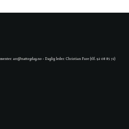
er: arr@nattogdag.no • Daglig leder: Christian Fure (tlf. 92 08 85 72)