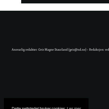
Ansvarlig redaktør: Geir Magne Staurland (geir@nd.no) • Redaksjon: re
Dette nettstedet bruker cookies.
Les mer