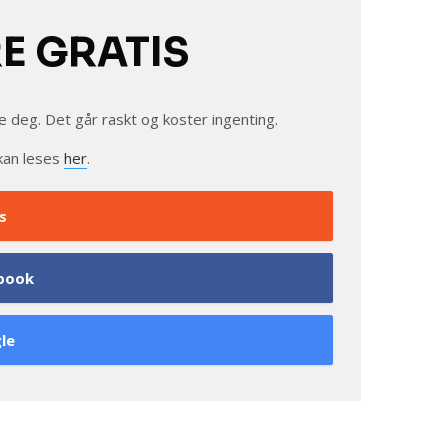
RE GRATIS
e deg. Det går raskt og koster ingenting.
kan leses
her
.
s
book
le