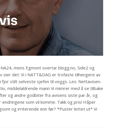
vis
 NA24, mens Egmont overtar blogg.no, Side2 og
v sier det: Vi i NATT&DAG er trofaste tilhengere av
 fjor stilt selveste sjefen til veggs. Les: Nettavisen-
ativ, middelaldrende mann Vi mimrer med å se tilbake
fter og andre godbiter fra avisens siste par år, og
or endringene som vil komme. Takk og pris! Håper
agsom og irriterende enn før? *Puster lettet ut* Vi