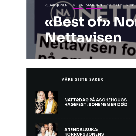
REDAKSJONEN
·
MEDIA
SAMFUNN
·
18. OKTOBER 201
«Best of» Nor
Nettavisen
VÅRE SISTE SAKER
NATT&DAG PÅ ASCHEHOUGS
HAGEFEST: BOHEMEN ER DØD
ARENDALSUKA:
KORRUPSJONENS