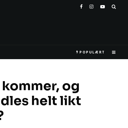
POPULÆRT
r kommer, og
les helt likt
?