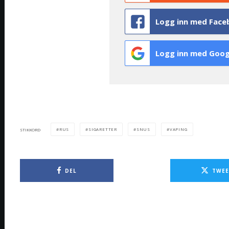
Logg inn med Face
Logg inn med Goog
RUS
SIGARETTER
SNUS
VAPING
STIKKORD
DEL
TWEE