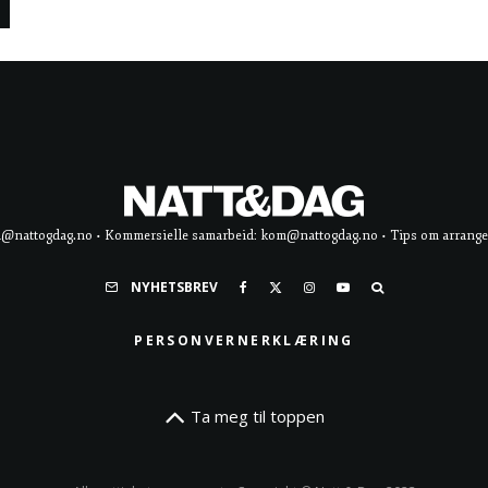
d@nattogdag.no • Kommersielle samarbeid: kom@nattogdag.no • Tips om arrangement
NYHETSBREV
PERSONVERNERKLÆRING
Ta meg til toppen