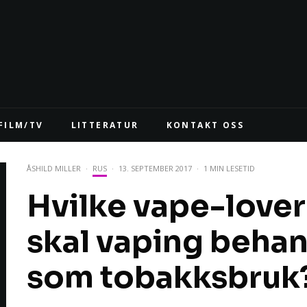
FILM/TV
LITTERATUR
KONTAKT OSS
ÅSHILD MILLER
·
RUS
·
13. SEPTEMBER 2017
·
1 MIN LESETID
Hvilke vape-love
skal vaping behand
som tobakksbruk