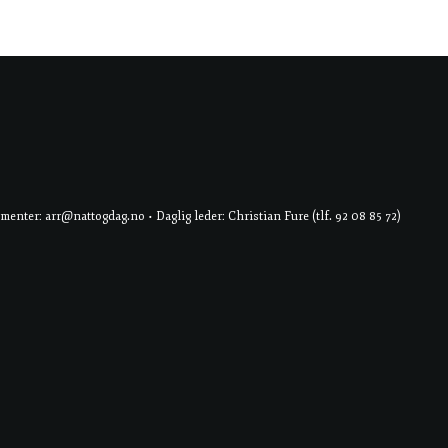
er: arr@nattogdag.no • Daglig leder: Christian Fure (tlf. 92 08 85 72)