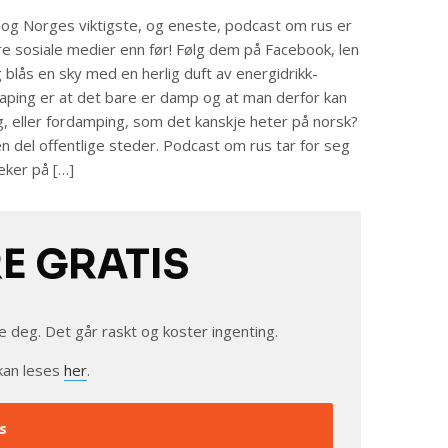
og Norges viktigste, og eneste, podcast om rus er
ere sosiale medier enn før! Følg dem på Facebook, len
 blås en sky med en herlig duft av energidrikk-
aping er at det bare er damp og at man derfor kan
ng, eller fordamping, som det kanskje heter på norsk?
n del offentlige steder. Podcast om rus tar for seg
ker på […]
RE GRATIS
e deg. Det går raskt og koster ingenting.
kan leses
her
.
s