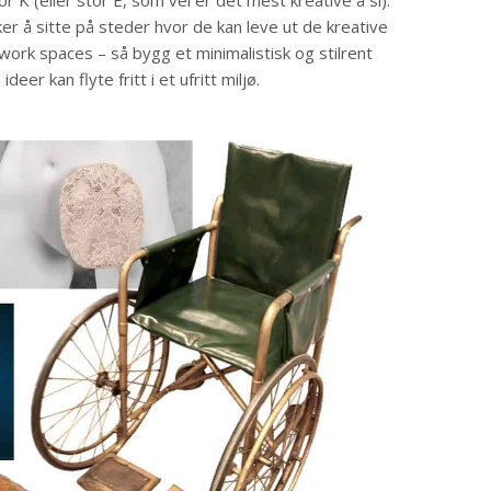
r K (eller stor E, som vel er det mest kreative å si).
er å sitte på steder hvor de kan leve ut de kreative
 work spaces – så bygg et minimalistisk og stilrent
eer kan flyte fritt i et ufritt miljø.​