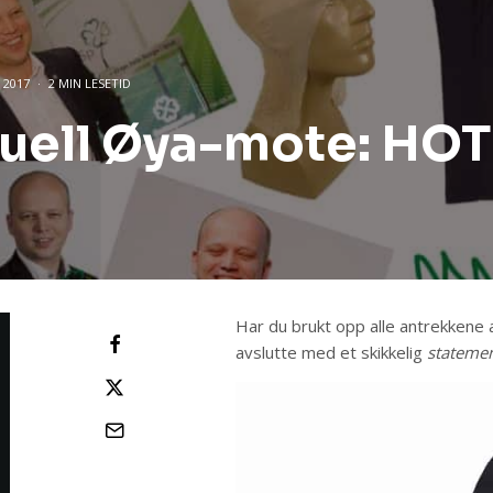
 2017
·
2 MIN LESETID
uell Øya-mote: HO
Har du brukt opp alle antrekkene a
avslutte med et skikkelig
statemen