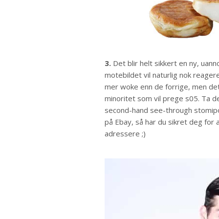
3.
Det blir helt sikkert en ny, ua
motebildet vil naturlig nok reage
mer woke enn de forrige, men det 
minoritet som vil prege s05. Ta de
second-hand see-through stomip
på Ebay, så har du sikret deg for
adressere ;)​