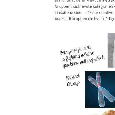
sin rundt at de er kreative med sto
Gruppen i sistnevnte kategori elsk
innspillene sine – såkalte creative
bur rundt kroppen din hvor dårlige id