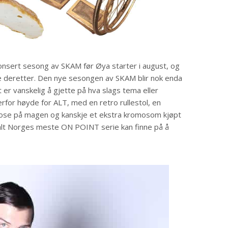
nnonsert sesong av SKAM før Øya starter i august, og
re deretter. Den nye sesongen av SKAM blir nok enda
er vanskelig å gjette på hva slags tema eller
rfor høyde for ALT, med en retro rullestol, en
ose på magen og kanskje et ekstra kromosom kjøpt
 alt Norges meste ON POINT serie kan finne på å