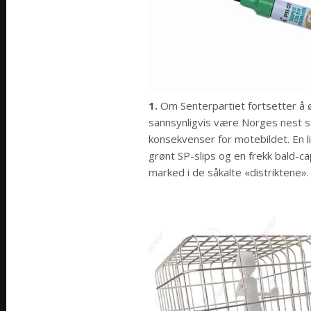
1.
Om Senterpartiet fortsetter å øk
sannsynligvis være Norges nest stø
konsekvenser for motebildet. En 
grønt SP-slips og en frekk bald-c
marked i de såkalte «distriktene».​