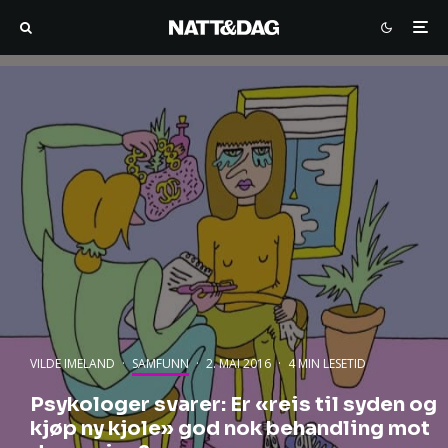
VILDE IMELAND
·
SAMFUNN
·
2. MAI 2016
·
4 MIN LESETID
Psykologer svarer: Er «reis til syden og
kjøp ny kjole» god nok behandling mot