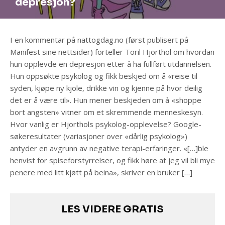
depresjon?
I en kommentar på nattogdag.no (først publisert på
Manifest sine nettsider) forteller Toril Hjorthol om hvordan
hun opplevde en depresjon etter å ha fullført utdannelsen.
Hun oppsøkte psykolog og fikk beskjed om å «reise til
syden, kjøpe ny kjole, drikke vin og kjenne på hvor deilig
det er å være til». Hun mener beskjeden om å «shoppe
bort angsten» vitner om et skremmende menneskesyn.
Hvor vanlig er Hjorthols psykolog-opplevelse? Google-
søkeresultater (variasjoner over «dårlig psykolog»)
antyder en avgrunn av negative terapi-erfaringer. «[…]ble
henvist for spiseforstyrrelser, og fikk høre at jeg vil bli mye
penere med litt kjøtt på beina», skriver en bruker […]
LES VIDERE GRATIS