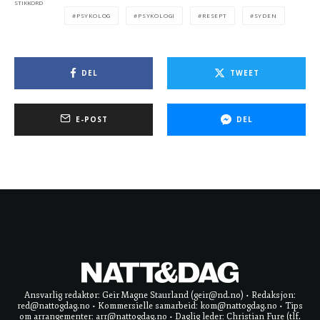
STIKKORD
PSYKOLOG
PSYKOLOGI
RESEPT
SYDEN
DEL
TWEET
E-POST
DEL
Ansvarlig redaktør: Geir Magne Staurland (geir@nd.no) • Redaksjon:
red@nattogdag.no • Kommersielle samarbeid: kom@nattogdag.no • Tips
om arrangementer: arr@nattogdag.no • Daglig leder: Christian Fure (tlf.