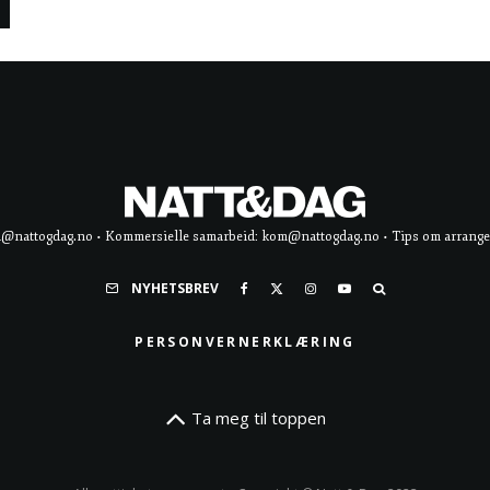
d@nattogdag.no • Kommersielle samarbeid: kom@nattogdag.no • Tips om arrangement
NYHETSBREV
PERSONVERNERKLÆRING
Ta meg til toppen