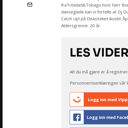
fraTrinidad&Tobago hvor herr Borg
danseglade kan vi fortelle at Dj D
Catch Up! på Diskoteket ikveld. Åpe
Aldersgrense: 20 år.
LES VIDE
Alt du må gjøre er å registrer
Personvernserklæringen vår 
Logg inn med Vipp
Logg inn med Face