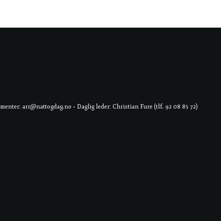
er: arr@nattogdag.no • Daglig leder: Christian Fure (tlf. 92 08 85 72)