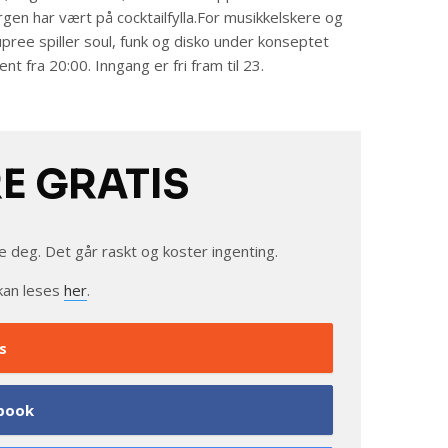
en har vært på cocktailfylla.For musikkelskere og
upree spiller soul, funk og disko under konseptet
nt fra 20:00. Inngang er fri fram til 23.
RE GRATIS
e deg. Det går raskt og koster ingenting.
kan leses
her
.
s
book