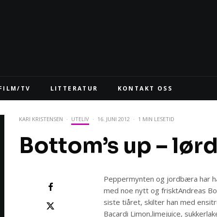
FILM/TV
LITTERATUR
KONTAKT OSS
KARI KRISTENSEN
·
UTELIV
·
16. JUNI 2012
·
1 MIN LESETID
Bottom’s up – lør
Peppermynten og jordbæra har hat
med noe nytt og frisktAndreas Bo
siste tiåret, skilter han med ensi
Bacardi Limon,limejuice, sukkerlak