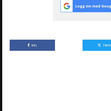
Logg inn med Goog
DEL
TWEE