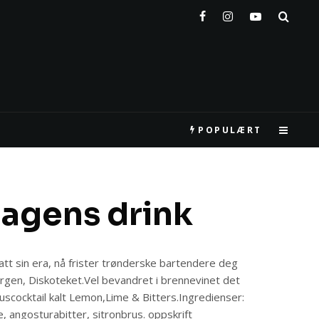
POPULÆRT
dagens drink
t sin era, nå frister trønderske bartendere deg
rgen, Diskoteket.Vel bevandret i brennevinet det
truscocktail kalt Lemon,Lime & Bitters.Ingredienser:
e, angosturabitter, sitronbrus. oppskrift