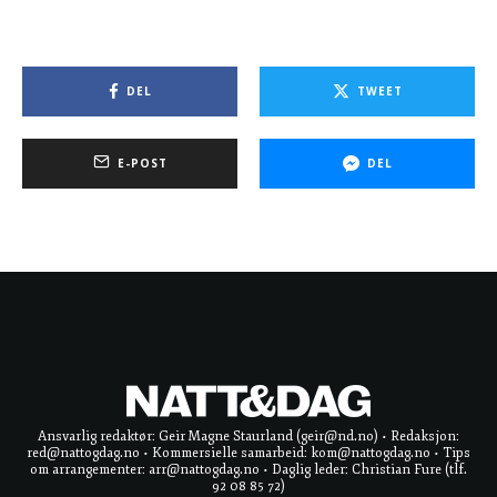
DEL
TWEET
E-POST
DEL
Ansvarlig redaktør: Geir Magne Staurland (geir@nd.no) • Redaksjon:
red@nattogdag.no • Kommersielle samarbeid: kom@nattogdag.no • Tips
om arrangementer: arr@nattogdag.no • Daglig leder: Christian Fure (tlf.
92 08 85 72)