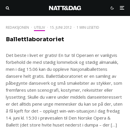
REDAKSJONEN
·
UTELIV
·
15. JUNI 2012
·
1 MIN LESETID
Ballettlaboratoriet
Det beste i livet er gratis! En tur til Operaen er vanligvis
forbehold de med stødig lommebok og stødig almanakk,
men i dag 15.06 kan du oppleve Nasjonalballettens
dansere helt gratis. Ballettlaboratoriet er en samling av
påbegynte danseverk og små smakebiter av stykker, som
fremføres uten scenografi, kostymer, rekvisitter eller
lyssetting. Skulle du være under middels danseinteressert
er det alltids pene unge mennesker du kan se på der, uten
å få kjeft for det – opplagt win-win-situasjon.I dag fredag
14. juni kl. 15:30 i prøvesalen til Den Norske Opera &
Ballett (det store hvite huset nederst i dumpa – der […]