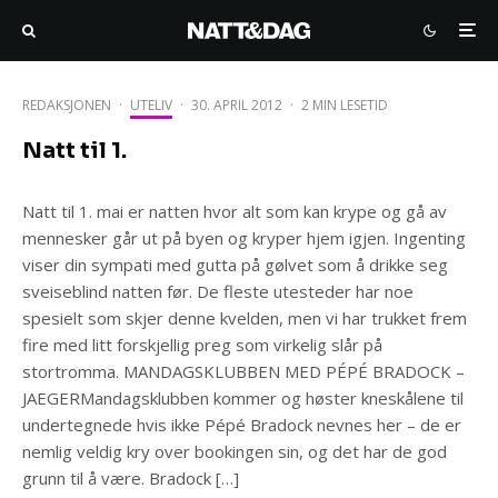
REDAKSJONEN
·
UTELIV
·
30. APRIL 2012
·
2 MIN LESETID
Natt til 1.
Natt til 1. mai er natten hvor alt som kan krype og gå av
mennesker går ut på byen og kryper hjem igjen. Ingenting
viser din sympati med gutta på gølvet som å drikke seg
sveiseblind natten før. De fleste utesteder har noe
spesielt som skjer denne kvelden, men vi har trukket frem
fire med litt forskjellig preg som virkelig slår på
stortromma. MANDAGSKLUBBEN MED PÉPÉ BRADOCK –
JAEGERMandagsklubben kommer og høster kneskålene til
undertegnede hvis ikke Pépé Bradock nevnes her – de er
nemlig veldig kry over bookingen sin, og det har de god
grunn til å være. Bradock […]