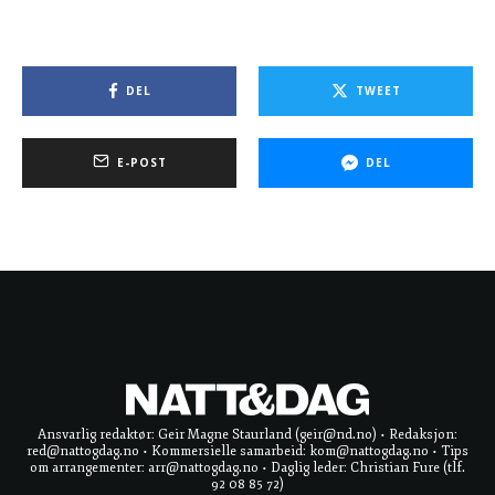
DEL
TWEET
E-POST
DEL
Ansvarlig redaktør: Geir Magne Staurland (geir@nd.no) • Redaksjon:
red@nattogdag.no • Kommersielle samarbeid: kom@nattogdag.no • Tips
om arrangementer: arr@nattogdag.no • Daglig leder: Christian Fure (tlf.
92 08 85 72)