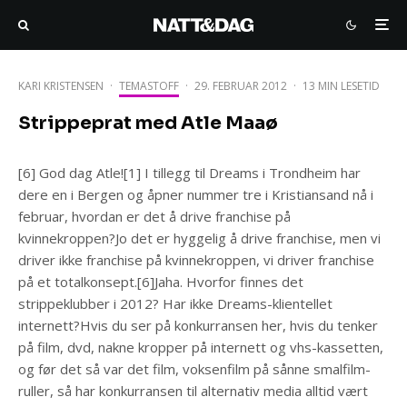
KARI KRISTENSEN
·
TEMASTOFF
·
29. FEBRUAR 2012
·
13 MIN LESETID
Strippeprat med Atle Maaø
[6] God dag Atle![1] I tillegg til Dreams i Trondheim har
dere en i Bergen og åpner nummer tre i Kristiansand nå i
februar, hvordan er det å drive franchise på
kvinnekroppen?Jo det er hyggelig å drive franchise, men vi
driver ikke franchise på kvinnekroppen, vi driver franchise
på et totalkonsept.[6]Jaha. Hvorfor finnes det
strippeklubber i 2012? Har ikke Dreams-klientellet
internett?Hvis du ser på konkurransen her, hvis du tenker
på film, dvd, nakne kropper på internett og vhs-kassetten,
og før det så var det film, voksenfilm på sånne smalfilm-
ruller, så har konkurransen til alternativ media alltid vært