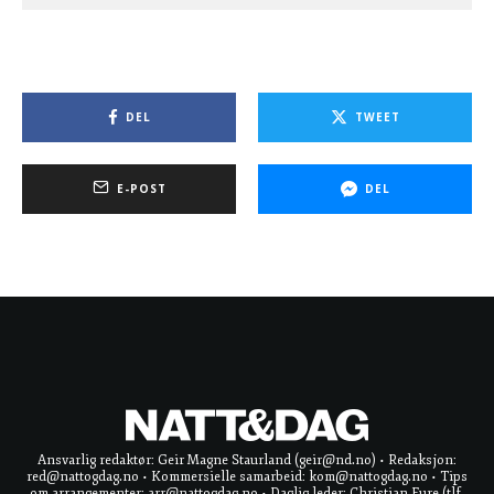
DEL
TWEET
E-POST
DEL
Ansvarlig redaktør: Geir Magne Staurland (geir@nd.no) • Redaksjon:
red@nattogdag.no • Kommersielle samarbeid: kom@nattogdag.no • Tips
om arrangementer: arr@nattogdag.no • Daglig leder: Christian Fure (tlf.