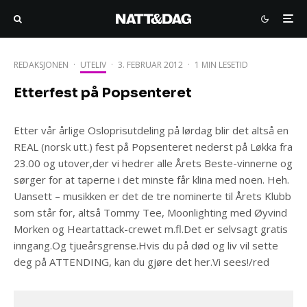
REDAKSJONEN
·
UTELIV
·
3. FEBRUAR 2012
·
1 MIN LESETID
Etterfest på Popsenteret
Etter vår årlige Osloprisutdeling på lørdag blir det altså en
REAL (norsk utt.) fest på Popsenteret nederst på Løkka fra
23.00 og utover,der vi hedrer alle Årets Beste-vinnerne og
sørger for at taperne i det minste får klina med noen. Heh.
Uansett – musikken er det de tre nominerte til Årets Klubb
som står for, altså Tommy Tee, Moonlighting med Øyvind
Morken og Heartattack-crewet m.fl.Det er selvsagt gratis
inngang.Og tjueårsgrense.Hvis du på død og liv vil sette
deg på ATTENDING, kan du gjøre det her.Vi sees!/red