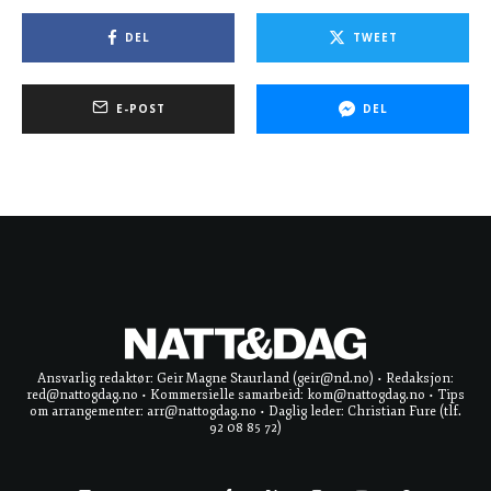
DEL
TWEET
E-POST
DEL
Ansvarlig redaktør: Geir Magne Staurland (geir@nd.no) • Redaksjon:
red@nattogdag.no • Kommersielle samarbeid: kom@nattogdag.no • Tips
om arrangementer: arr@nattogdag.no • Daglig leder: Christian Fure (tlf.
92 08 85 72)