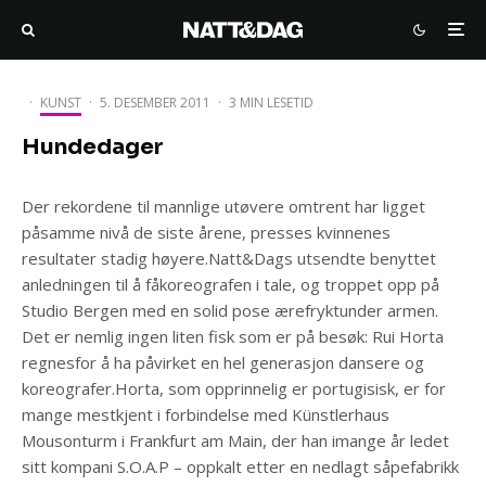
·
KUNST
·
5. DESEMBER 2011
·
3 MIN LESETID
Hundedager
Der rekordene til mannlige utøvere omtrent har ligget
påsamme nivå de siste årene, presses kvinnenes
resultater stadig høyere.Natt&Dags utsendte benyttet
anledningen til å fåkoreografen i tale, og troppet opp på
Studio Bergen med en solid pose ærefryktunder armen.
Det er nemlig ingen liten fisk som er på besøk: Rui Horta
regnesfor å ha påvirket en hel generasjon dansere og
koreografer.Horta, som opprinnelig er portugisisk, er for
mange mestkjent i forbindelse med Künstlerhaus
Mousonturm i Frankfurt am Main, der han imange år ledet
sitt kompani S.O.A.P – oppkalt etter en nedlagt såpefabrikk