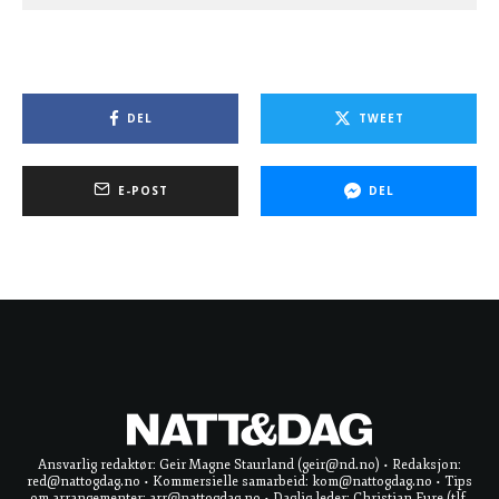
DEL
TWEET
E-POST
DEL
Ansvarlig redaktør: Geir Magne Staurland (geir@nd.no) • Redaksjon:
red@nattogdag.no • Kommersielle samarbeid: kom@nattogdag.no • Tips
om arrangementer: arr@nattogdag.no • Daglig leder: Christian Fure (tlf.