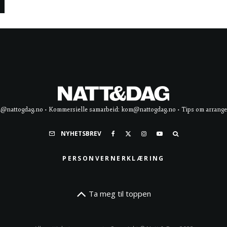
d@nattogdag.no • Kommersielle samarbeid: kom@nattogdag.no • Tips om arrangement
NYHETSBREV
PERSONVERNERKLÆRING
Ta meg til toppen