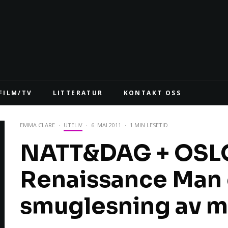
FILM/TV
LITTERATUR
KONTAKT OSS
EMMA CLARE
·
UTELIV
·
6. MAI 2011
·
1 MIN LESETID
NATT&DAG + OSLO 
Renaissance Man
smuglesning av 