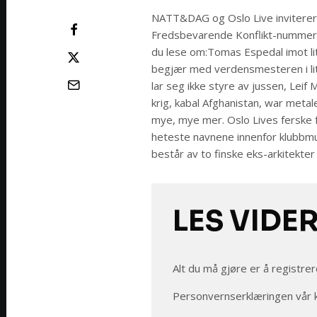
NATT&DAG og Oslo Live inviterer
Fredsbevarende Konflikt-nummer, 
du lese om:Tomas Espedal imot li
begjær med verdensmesteren i litt
lar seg ikke styre av jussen, Lei
krig, kabal Afghanistan, war metal
mye, mye mer. Oslo Lives ferske fe
heteste navnene innenfor klubbm
består av to finske eks-arkitekte
LES VIDE
Alt du må gjøre er å registrer
Personvernserklæringen vår 