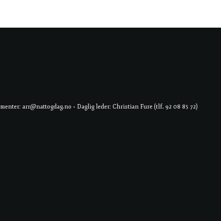
er: arr@nattogdag.no • Daglig leder: Christian Fure (tlf. 92 08 85 72)