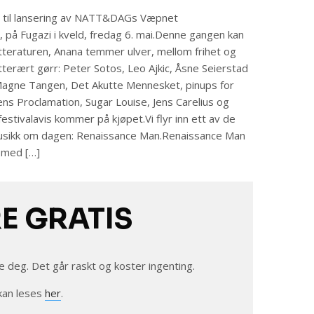
 til lansering av NATT&DAGs Væpnet
på Fugazi i kveld, fredag 6. mai.Denne gangen kan
tteraturen, Anana temmer ulver, mellom frihet og
erært gørr: Peter Sotos, Leo Ajkic, Åsne Seierstad
f Magne Tangen, Det Akutte Mennesket, pinups for
ens Proclamation, Sugar Louise, Jens Carelius og
stivalavis kommer på kjøpet.Vi flyr inn ett av de
usikk om dagen: Renaissance Man.Renaissance Man
r med […]
RE GRATIS
e deg. Det går raskt og koster ingenting.
kan leses
her
.