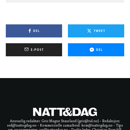
DEL
TWEET
E-POST
DEL
Ansvarlig redaktør: Geir Magne Staurland (geir@nd.no) • Redaksjon:
red@nattogdag.no • Kommersielle samarbeid: kom@nattogdag.no • Tips
om arrangementer: arr@nattogdag.no • Daglig leder: Christian Fure (tlf.