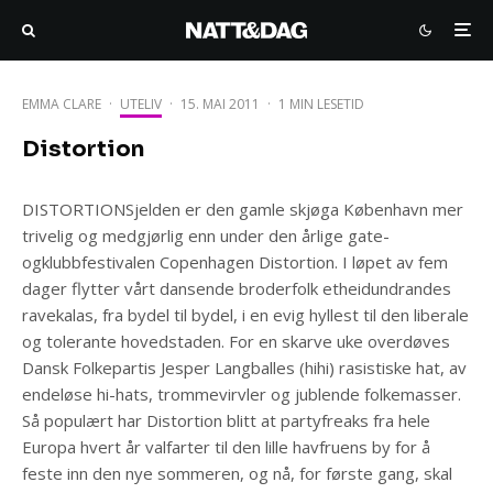
EMMA CLARE
·
UTELIV
·
15. MAI 2011
·
1 MIN LESETID
Distortion
DISTORTIONSjelden er den gamle skjøga København mer
trivelig og medgjørlig enn under den årlige gate-
ogklubbfestivalen Copenhagen Distortion. I løpet av fem
dager flytter vårt dansende broderfolk etheidundrandes
ravekalas, fra bydel til bydel, i en evig hyllest til den liberale
og tolerante hovedstaden. For en skarve uke overdøves
Dansk Folkepartis Jesper Langballes (hihi) rasistiske hat, av
endeløse hi-hats, trommevirvler og jublende folkemasser.
Så populært har Distortion blitt at partyfreaks fra hele
Europa hvert år valfarter til den lille havfruens by for å
feste inn den nye sommeren, og nå, for første gang, skal